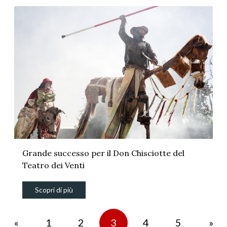
Grande successo per il Don Chisciotte del
Teatro dei Venti
Scopri di più
«
1
2
3
4
5
»