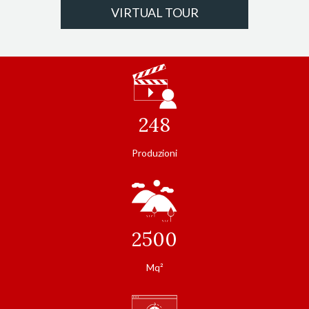
VIRTUAL TOUR
248
Produzioni
2500
Mq²