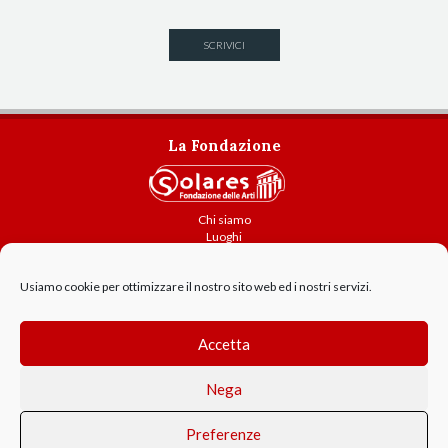
SCRIVICI
La Fondazione
Chi siamo
Luoghi
Attività
Contatti
Usiamo cookie per ottimizzare il nostro sito web ed i nostri servizi.
Amministrazione trasparente
Cookie Policy
Accetta
GDPR - Privacy
Nega
Preferenze
© 2021 Solares Fondazione delle Arti - Parma - P.IVA 02214460343