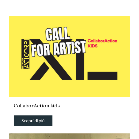
CollaborAction kids
Scopri di più