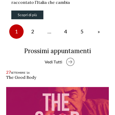
raccontato l’Italia che cambia
Scopri di più
1
2
…
4
5
»
Prossimi appuntamenti
Vedi Tutti
27
SETTEMBRE '26
The Good Body