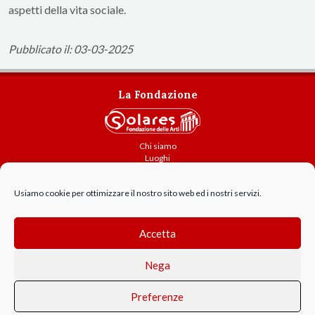
aspetti della vita sociale.
Pubblicato il: 03-03-2025
La Fondazione
Chi siamo
Luoghi
Attività
Usiamo cookie per ottimizzare il nostro sito web ed i nostri servizi.
Contatti
Amministrazione trasparente
Cookie Policy
Accetta
GDPR - Privacy
Nega
Preferenze
© 2021 Solares Fondazione delle Arti - Parma - P.IVA 02214460343