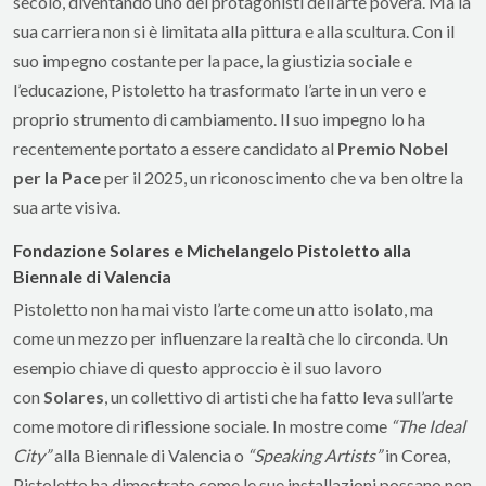
secolo, diventando uno dei protagonisti dell’arte povera. Ma la
sua carriera non si è limitata alla pittura e alla scultura. Con il
suo impegno costante per la pace, la giustizia sociale e
l’educazione, Pistoletto ha trasformato l’arte in un vero e
proprio strumento di cambiamento. Il suo impegno lo ha
recentemente portato a essere candidato al
Premio Nobel
per la Pace
per il 2025, un riconoscimento che va ben oltre la
sua arte visiva.
Fondazione Solares e Michelangelo Pistoletto alla
Biennale di Valencia
Pistoletto non ha mai visto l’arte come un atto isolato, ma
come un mezzo per influenzare la realtà che lo circonda. Un
esempio chiave di questo approccio è il suo lavoro
con
Solares
, un collettivo di artisti che ha fatto leva sull’arte
come motore di riflessione sociale. In mostre come
“The Ideal
City”
alla Biennale di Valencia o
“Speaking Artists”
in Corea,
Pistoletto ha dimostrato come le sue installazioni possano non