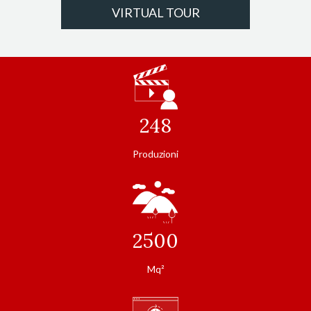
VIRTUAL TOUR
248
Produzioni
2500
Mq²