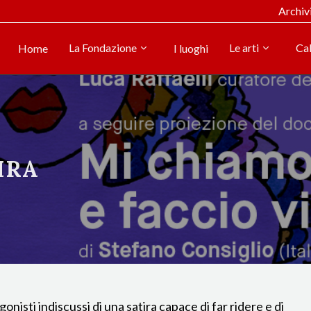
Archiv
La Fondazione
Le arti
Ca
Home
I luoghi
IRA
onisti indiscussi di una satira capace di far ridere e di