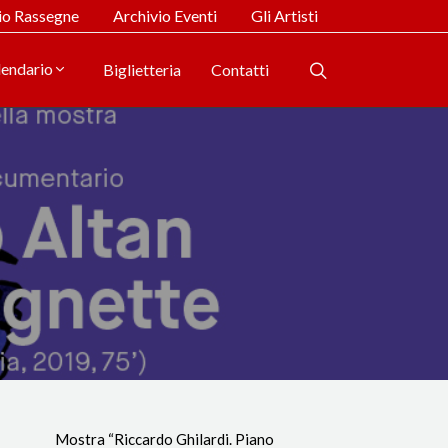
io Rassegne
Archivio Eventi
Gli Artisti
lendario
Biglietteria
Contatti
Mostra “Riccardo Ghilardi. Piano