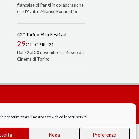
française di Parigi in collaborazione
con l’Avatar Alliance Foundation
42° Torino Film Festival
29
OTTOBRE '24
Dal 22 al 30 novembre al Museo del
Cinema di Torino
Cookie Policy
GDPR - Privacy
 per ottimizzare il nostro sito web ed i nostri servizi.
ccetta
Nega
Preferenze