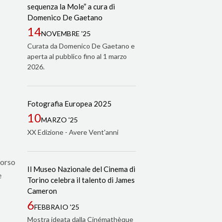
sequenza la Mole” a cura di
Domenico De Gaetano
14
NOVEMBRE '25
Curata da Domenico De Gaetano e
aperta al pubblico fino al 1 marzo
2026.
Fotografia Europea 2025
10
MARZO '25
XX Edizione - Avere Vent'anni
corso
Il Museo Nazionale del Cinema di
e
Torino celebra il talento di James
Cameron
6
FEBBRAIO '25
Mostra ideata dalla Cinémathèque