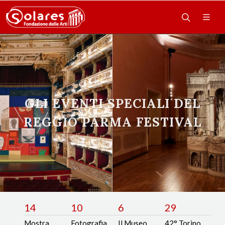
GLI EVENTI SPECIALI DEL
REGGIO PARMA FESTIVAL
14
10
6
29
Mostra
Fotografia
Il Museo
42° Torino