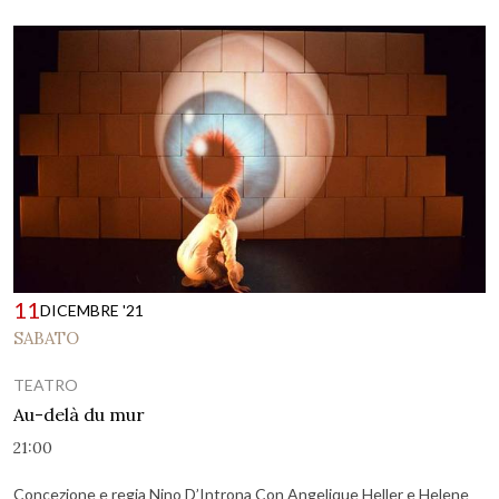
11
DICEMBRE '21
SABATO
TEATRO
Au-delà du mur
21:00
Concezione e regia Nino D’Introna Con Angelique Heller e Helene