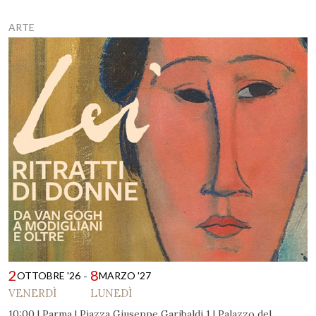
ARTE
2
8
-
OTTOBRE '26
MARZO '27
VENERDÌ
LUNEDÌ
10:00 | Parma | Piazza Giuseppe Garibaldi 1 | Palazzo del