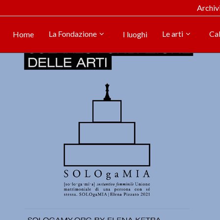
Archiv
La Fondazione
Le arti
Ca
Home
I luoghi