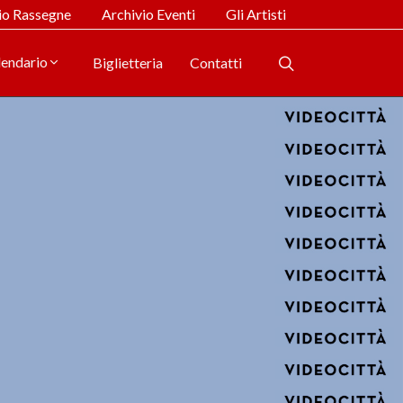
io Rassegne
Archivio Eventi
Gli Artisti
lendario
Biglietteria
Contatti