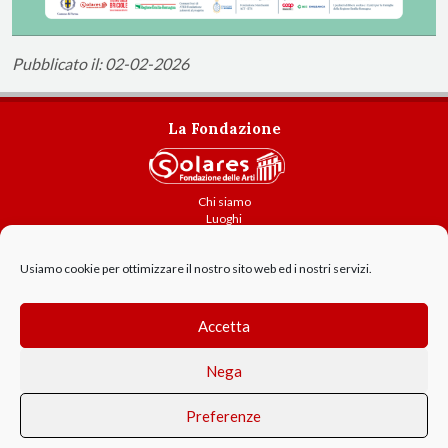
Pubblicato il: 02-02-2026
La Fondazione
Chi siamo
Luoghi
Attività
Usiamo cookie per ottimizzare il nostro sito web ed i nostri servizi.
Contatti
Amministrazione trasparente
Cookie Policy
Accetta
GDPR - Privacy
Nega
Preferenze
© 2021 Solares Fondazione delle Arti - Parma - P.IVA 02214460343
Parco Ducale 1, 43100 Parma | tel. +39 0521 992044 fax +39 0521