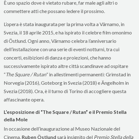
È uno spazio dove è vietato rubare, far male agli altri o
commettere atti che possano ledere il prossimo.
L’opera è stata inaugurata per la prima volta a Värnamo, in
Svezia, il 18 aprile 2015, e ha ispirato il celebre film omonimo
di Östlund. Ogni anno, Värnamo celebra l’anniversario
dell’installazione con una serie di eventi notturni, tra cui
concerti, esibizioni di danza e proiezioni, che hanno
successivamente ispirato altre città scandinave ad ospitare
“
The Square / Rutan
” in allestimenti permanenti: Grimstad in
Norvegia (2016), Goteborg in Svezia (2018) e Ängelholm in
Svezia (2018). Ora, è il turno di Torino di accogliere questa
affascinante opera.
L’esposizione di “The Square / Rutan” e il Premio Stella
della Mole
In occasione dell’inaugurazione al Museo Nazionale del
Cinema,
Ruben Östlund
sarà insignito del
Premio Stella della