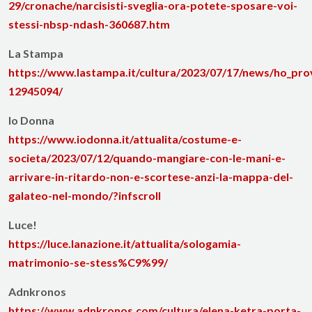
29/cronache/narcisisti-sveglia-ora-potete-sposare-voi-
stessi-nbsp-ndash-360687.htm
La Stampa
https://www.lastampa.it/cultura/2023/07/17/news/ho_pro
12945094/
Io Donna
https://www.iodonna.it/attualita/costume-e-
societa/2023/07/12/quando-mangiare-con-le-mani-e-
arrivare-in-ritardo-non-e-scortese-anzi-la-mappa-del-
galateo-nel-mondo/?infscroll
Luce!
https://luce.lanazione.it/attualita/sologamia-
matrimonio-se-stess%C9%99/
Adnkronos
https://www.adnkronos.com/cultura/elena-ketra-porta-