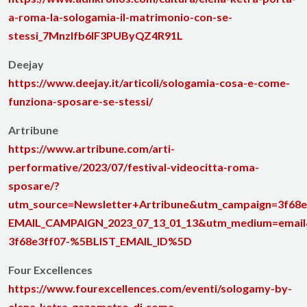
a-roma-la-sologamia-il-matrimonio-con-se-
stessi_7Mnzlfb6IF3PUByQZ4R91L
Deejay
https://www.deejay.it/articoli/sologamia-cosa-e-come-
funziona-sposare-se-stessi/
Artribune
https://www.artribune.com/arti-
performative/2023/07/festival-videocitta-roma-
sposare/?
utm_source=Newsletter+Artribune&utm_campaign=3f68e
EMAIL_CAMPAIGN_2023_07_13_01_13&utm_medium=email
3f68e3ff07-%5BLIST_EMAIL_ID%5D
Four Excellences
https://www.fourexcellences.com/eventi/sologamy-by-
elena-ketra-gazometro-di-roma