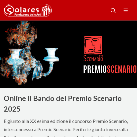
Online il Bando del Premio Scenario
2025
È giunto alla XX esima edizione il concorso Premio Scenario,
interconnesso a Premio Scenario Periferie giunto invece alla