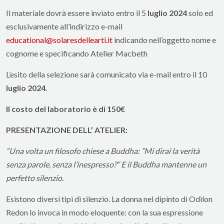
Il materiale dovrà essere inviato entro il 5
luglio 2024
solo ed
esclusivamente all’indirizzo e­-mail
educational@solaresdellearti.it
indicando nell’oggetto nome e
cognome e specificando Atelier Macbeth
L’esito della selezione sarà comunicato via e-mail entro il 10
luglio
202
4
.
Il costo del laboratorio è di 150€
PRESENTAZIONE
DELL’ ATELIER:
“Una volta un filosofo chiese a Buddha:
”Mi dirai la verità
senza parole, senza l’inespresso?” E il Buddha mantenne un
perfetto silenzio.
Esistono diversi tipi di silenzio. La donna nel dipinto di Odilon
Redon lo invoca in modo eloquente: con la sua espressione