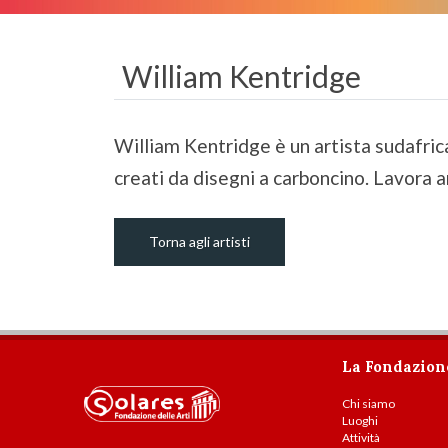
William Kentridge
William Kentridge è un artista sudafrica
creati da disegni a carboncino. Lavora an
Torna agli artisti
La Fondazion
Chi siamo
Luoghi
Attività