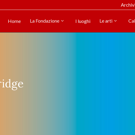
Archiv
La Fondazione
Le arti
Ca
Home
I luoghi
ridge