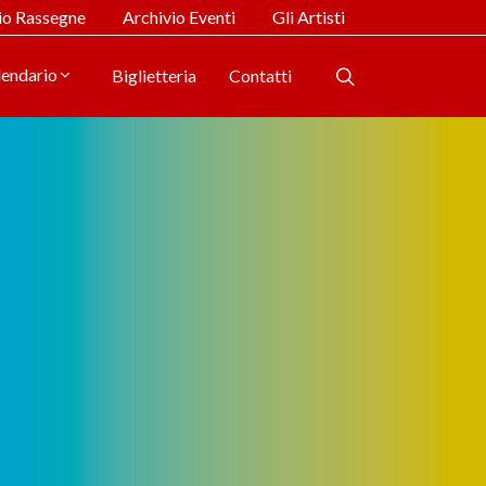
io Rassegne
Archivio Eventi
Gli Artisti
lendario
Biglietteria
Contatti