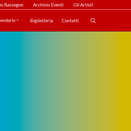
io Rassegne
Archivio Eventi
Gli Artisti
lendario
Biglietteria
Contatti