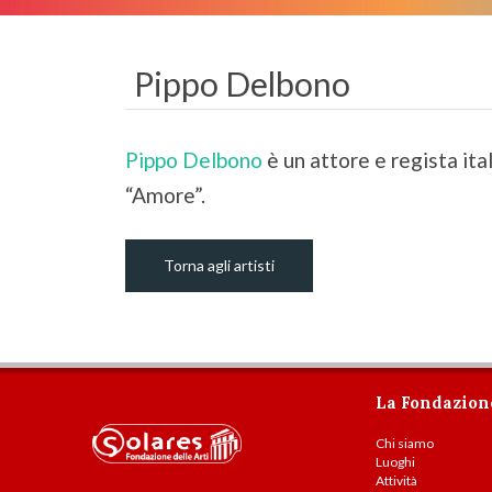
Pippo Delbono
Pippo Delbono
è un attore e regista ita
“Amore”.
Torna agli artisti
La Fondazion
Chi siamo
Luoghi
Attività