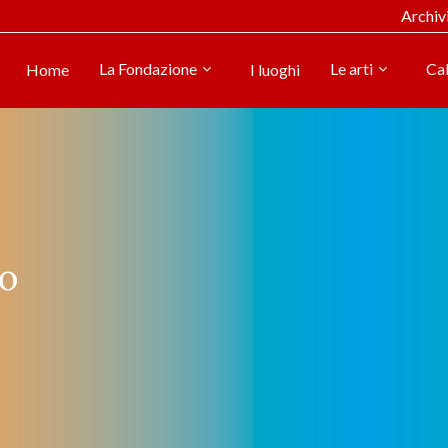
Archiv
La Fondazione
Le arti
Ca
Home
I luoghi
o