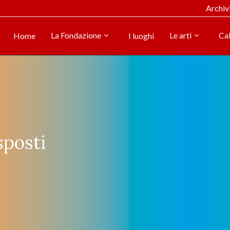
Archiv
La Fondazione
Le arti
Ca
Home
I luoghi
sposti