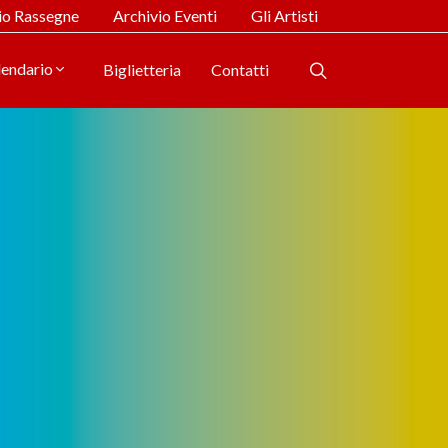
io Rassegne
Archivio Eventi
Gli Artisti
lendario
Biglietteria
Contatti