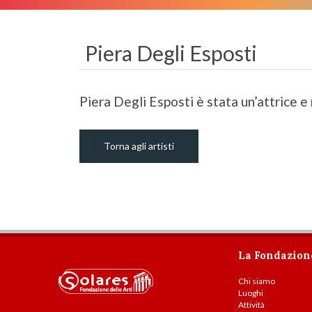
Piera Degli Esposti
Piera Degli Esposti è stata un’attrice e
Torna agli artisti
La Fondazion
Chi siamo
Luoghi
Attività