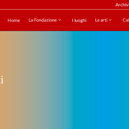
Archiv
La Fondazione
Le arti
Ca
Home
I luoghi
i