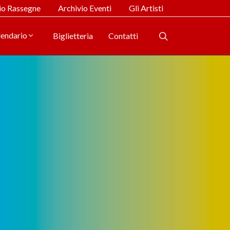
io Rassegne
Archivio Eventi
Gli Artisti
lendario
Biglietteria
Contatti