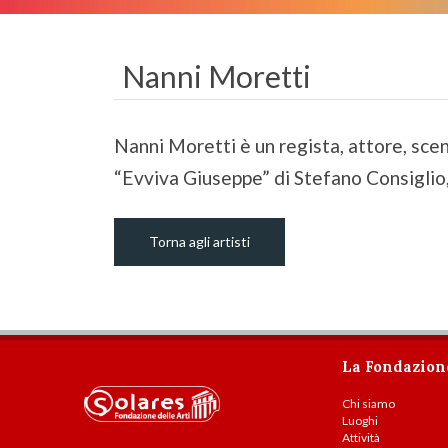
Nanni Moretti
Nanni Moretti è un regista, attore, scen
“Evviva Giuseppe” di Stefano Consiglio,
Torna agli artisti
La Fondazion
Chi siamo
Luoghi
Attività