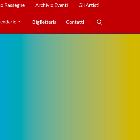
io Rassegne
Archivio Eventi
Gli Artisti
lendario
Biglietteria
Contatti