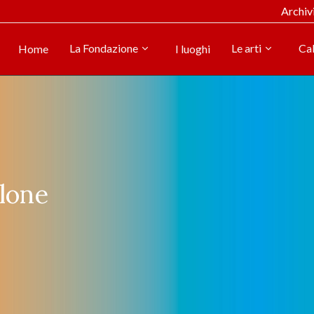
Archiv
La Fondazione
Le arti
Ca
Home
I luoghi
lone