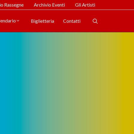
io Rassegne
Archivio Eventi
Gli Artisti
lendario
Biglietteria
Contatti