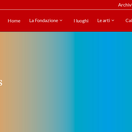
Archiv
La Fondazione
Le arti
Ca
Home
I luoghi
s