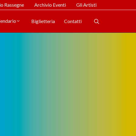
io Rassegne
Archivio Eventi
Gli Artisti
lendario
Biglietteria
Contatti