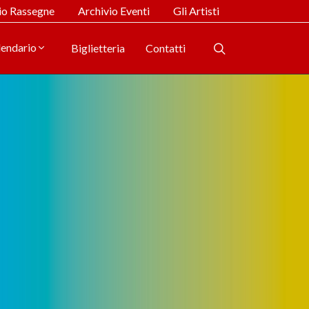
io Rassegne
Archivio Eventi
Gli Artisti
lendario
Biglietteria
Contatti