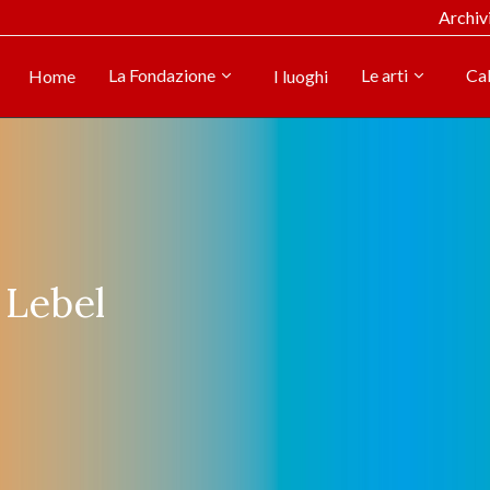
Archiv
La Fondazione
Le arti
Ca
Home
I luoghi
 Lebel