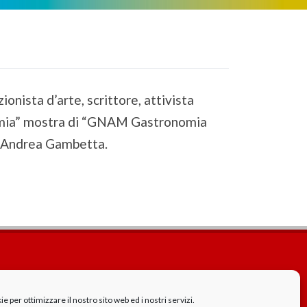
ionista d’arte, scrittore, attivista
onomia” mostra di “GNAM Gastronomia
di Andrea Gambetta.
Cookie Policy
GDPR - Privacy
 per ottimizzare il nostro sito web ed i nostri servizi.