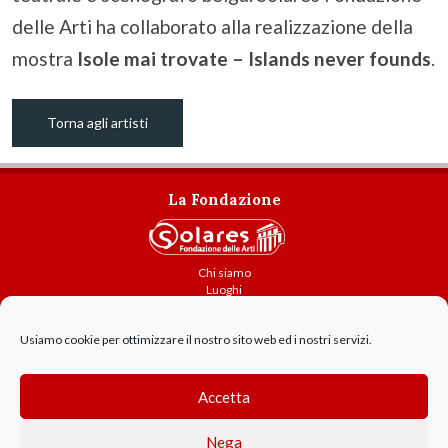
delle Arti ha collaborato alla realizzazione della
mostra
Isole mai trovate – Islands never founds
.
Torna agli artisti
La Fondazione
Chi siamo
Luoghi
Attività
Usiamo cookie per ottimizzare il nostro sito web ed i nostri servizi.
Contatti
Amministrazione trasparente
Cookie Policy
Accetta
GDPR - Privacy
Nega