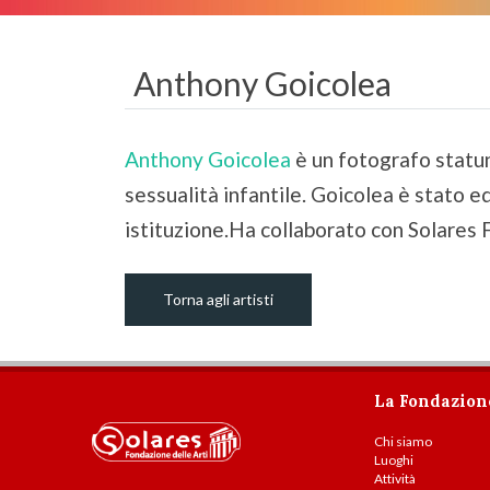
Anthony Goicolea
Anthony Goicolea
è un fotografo statun
sessualità infantile. Goicolea è stato e
istituzione.Ha collaborato con Solares 
Torna agli artisti
La Fondazion
Chi siamo
Luoghi
Attività