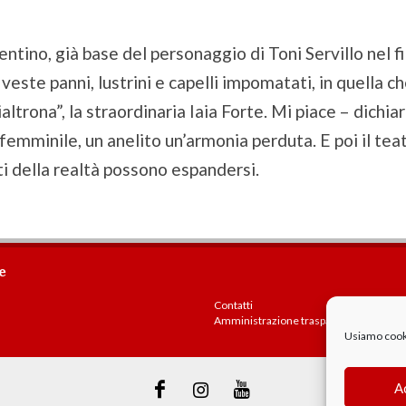
ntino, già base del personaggio di Toni Servillo nel f
veste panni, lustrini e capelli impomatati, in quella 
ltrona”, la straordinaria Iaia Forte. Mi piace – dichia
mminile, un anelito un’armonia perduta. E poi il teatr
ti della realtà possono espandersi.
e
Contatti
Amministrazione trasparente
Usiamo cookie
A