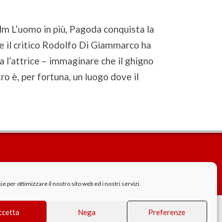
ilm L’uomo in più, Pagoda conquista la
che il critico Rodolfo Di Giammarco ha
ra l’attrice – immaginare che il ghigno
o è, per fortuna, un luogo dove il
Cookie Policy
GDPR - Privacy
 per ottimizzare il nostro sito web ed i nostri servizi.
ccetta
Nega
Preferenze