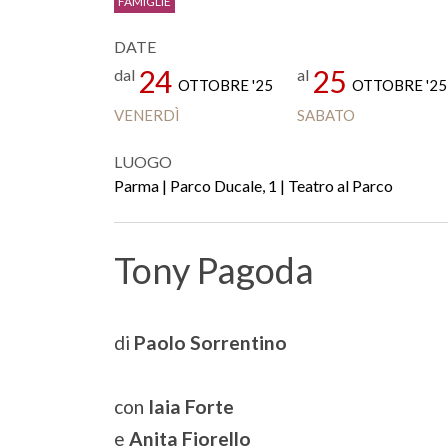
FAMIGLIE
DATE
24
25
dal
al
OTTOBRE '25
OTTOBRE '25
VENERDÌ
SABATO
LUOGO
Parma | Parco Ducale, 1 | Teatro al Parco
Tony Pagoda
di
Paolo Sorrentino
con
Iaia Forte
e
Anita Fiorello