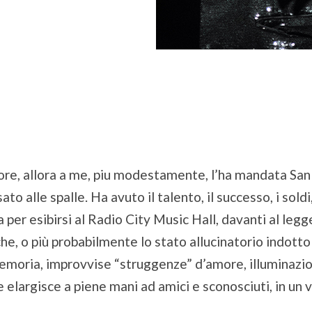
gnore, allora a me, piu modestamente, l’ha mandata S
o alle spalle. Ha avuto il talento, il successo, i soldi,
 per esibirsi al Radio City Music Hall, davanti al legg
e, o più probabilmente lo stato allucinatorio indotto 
oria, improvvise “struggenze” d’amore, illuminazioni 
 elargisce a piene mani ad amici e sconosciuti, in un v