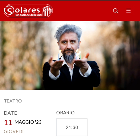
TEATRO
DATE
ORARIO
11
MAGGIO '23
21:30
GIOVEDÌ