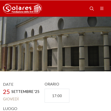
DATE
ORARIO
25
SETTEMBRE '25
17:00
GIOVEDÌ
LUOGO