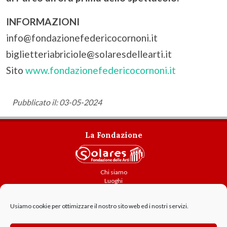
INFORMAZIONI
info@fondazionefedericocornoni.it
biglietteriabriciole@solaresdellearti.it
Sito
www.fondazionefedericocornoni.it
Pubblicato il: 03-05-2024
La Fondazione
Chi siamo
Luoghi
Attività
Usiamo cookie per ottimizzare il nostro sito web ed i nostri servizi.
Contatti
Amministrazione trasparente