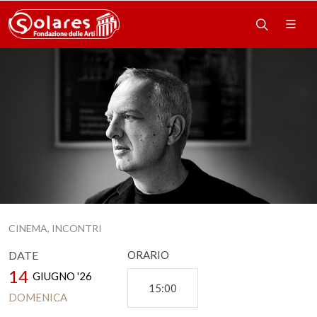
CINEMA, INCONTRI
DATE
ORARIO
14
GIUGNO '26
15:00
DOMENICA