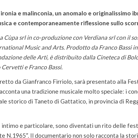
 ironia e malinconia, un anomalo e originalissimo ib
usica e contemporaneamente riflessione sullo scor
a Cùpa srl in co-produzione con Verdiana srl con il 
rnational Music and Arts. Prodotto da Franco Bassi 
azione delle Arti, è distribuito dalla Cineteca di Bol
Cervetti e Franco Bassi.
iretto da Gianfranco Firriolo, sarà presentato alla Fe
 racconta una tradizione musicale molto speciale: i con
cale storico di Taneto di Gattatico, in provincia di Regg
intimo e particolare, sono diventati un rito delle fest
ste N.1965”. Il documentario non solo racconta la st