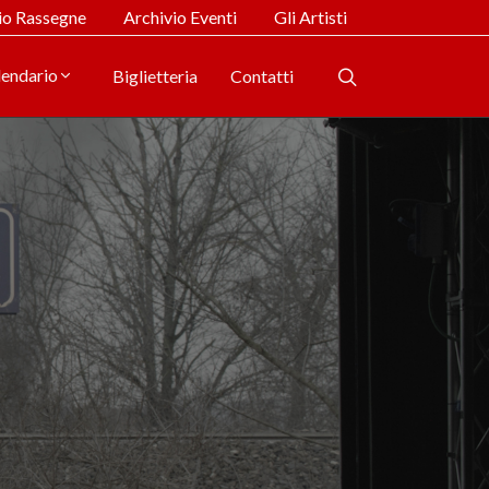
io Rassegne
Archivio Eventi
Gli Artisti
lendario
Biglietteria
Contatti