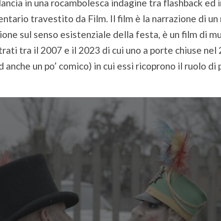
si lancia in una rocambolesca indagine tra flashback ed i
ario travestito da Film. Il film è la narrazione di un 
e sul senso esistenziale della festa, è un film di mus
trati tra il 2007 e il 2023 di cui uno a porte chiuse ne
 anche un po’ comico) in cui essi ricoprono il ruolo di 