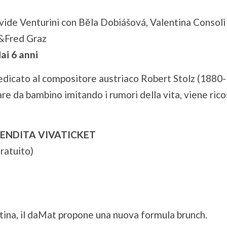
vide Venturini con Běla Dobiášová, Valentina Consoli
&Fred Graz
ai 6 anni
dicato al compositore austriaco Robert Stolz (1880-19
re da bambino imitando i rumori della vita, viene ricost
 VENDITA VIVATICKET
gratuito)
tina, il daMat propone una nuova formula brunch.