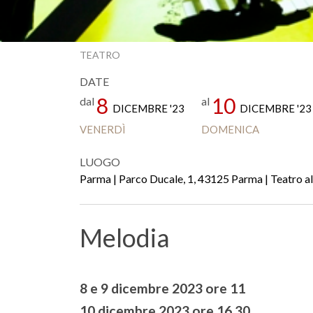
TEATRO
DATE
8
10
dal
al
DICEMBRE '23
DICEMBRE '23
VENERDÌ
DOMENICA
LUOGO
Parma | Parco Ducale, 1, 43125 Parma | Teatro a
Melodia
8 e 9 dicembre 2023 ore 11
10 dicembre 2023 ore 16.30