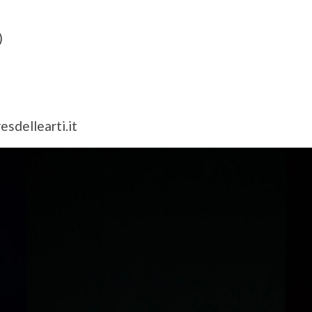
)
sdellearti.it