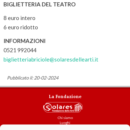
BIGLIETTERIA DEL TEATRO
8 euro intero
6 euro ridotto
INFORMAZIONI
0521 992044
biglietteriabriciole@solaresdellearti.it
Pubblicato il: 20-02-2024
La Fondazione
Chi siamo
Luoghi
Attività