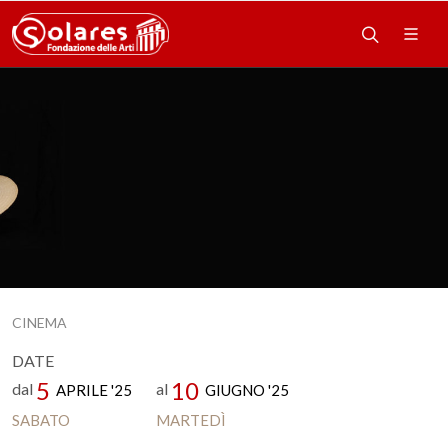
CINEMA
DATE
5
10
dal
al
APRILE '25
GIUGNO '25
SABATO
MARTEDÌ