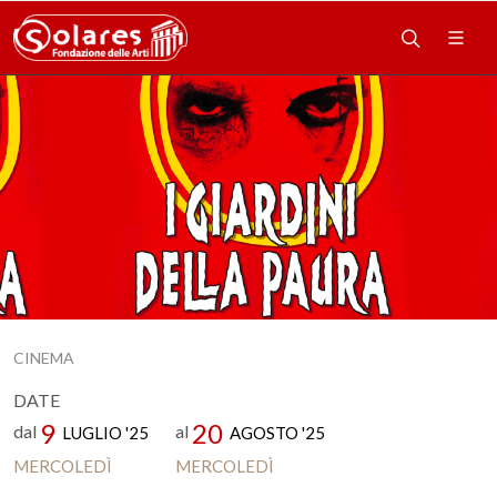
CINEMA
DATE
9
20
dal
al
LUGLIO '25
AGOSTO '25
MERCOLEDÌ
MERCOLEDÌ