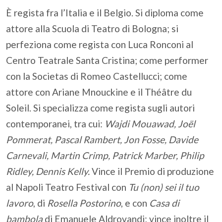
È regista fra l’Italia e il Belgio. Si diploma come
attore alla Scuola di Teatro di Bologna; si
perfeziona come regista con Luca Ronconi al
Centro Teatrale Santa Cristina; come performer
con la Societas di Romeo Castellucci; come
attore con Ariane Mnouckine e il Théâtre du
Soleil. Si specializza come regista sugli autori
contemporanei, tra cui:
Wajdi Mouawad, Jo
ë
l
Pommerat, Pascal Rambert, Jon Fosse, Davide
Carnevali, Martin Crimp, Patrick Marber, Philip
Ridley, Dennis Kelly.
Vince il Premio di produzione
al Napoli Teatro Festival con
Tu (non) sei il tuo
lavoro
, di
Rosella Postorino
, e con
Casa di
bambola
di Emanuele Aldrovandi; vince inoltre il