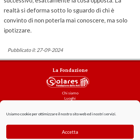
successivo, esattamente la cosa opposta. La
realtà si deforma sotto lo sguardo di chi è
convinto di non poterla mai conoscere, ma solo
ipotizzare.
Pubblicato il: 27-09-2024
La Fondazione
Chi siamo
Luoghi
Attività
Usiamo cookie per ottimizzare il nostro sito web ed i nostri servizi.
Contatti
Amministrazione trasparente
Cookie Policy
Accetta
GDPR - Privacy