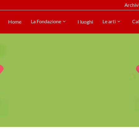
Archiv
La Fondazione
Le arti
Ca
Home
I luoghi