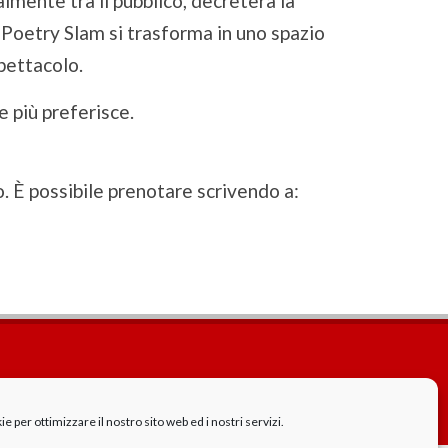
almente tra il pubblico, decreterà la
l Poetry Slam si trasforma in uno spazio
spettacolo.
 più preferisce.
o. È possibile prenotare scrivendo a:
Cookie Policy
GDPR - Privacy
 per ottimizzare il nostro sito web ed i nostri servizi.