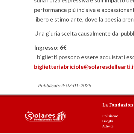
sulla forza espressiva e sull’impatto del
performance più incisiva e appassionante
libero e stimolante, dove la poesia pren
Una giuria scelta causalmente dal pubbl
Ingresso: 6€
I biglietti possono essere acquistati es
biglietteriabriciole@solaresdellearti.i
Pubblicato il: 07-01-2025
La Fondazion
Chi siamo
Luoghi
Attività