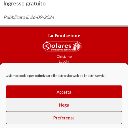
Ingresso gratuito
Pubblicato il: 26-09-2024
La Fondazione
Chi siamo
Luoghi
Attività
Usiamo cookie per ottimizzare il nostro sito web ed i nostri servizi.
Contatti
Amministrazione trasparente
Cookie Policy
Accetta
GDPR - Privacy
Nega
Preferenze
© 2021 Solares Fondazione delle Arti - Parma - P.IVA 02214460343
Parco Ducale 1, 43100 Parma | tel. +39 0521 992044 fax +39 0521