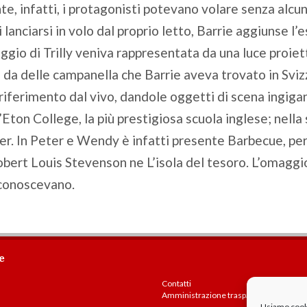
te, infatti, i protagonisti potevano volare senza alcun
i lanciarsi in volo dal proprio letto, Barrie aggiunse 
onaggio di Trilly veniva rappresentata da una luce proie
a da delle campanella che Barrie aveva trovato in Sviz
iferimento dal vivo, dandole oggetti di scena ingigant
ton College, la più prestigiosa scuola inglese; nella 
ver. In Peter e Wendy è infatti presente Barbecue, per
obert Louis Stevenson ne L’isola del tesoro. L’omaggi
 conoscevano.
e
Contatti
Amministrazione trasparente
Usiamo cookie