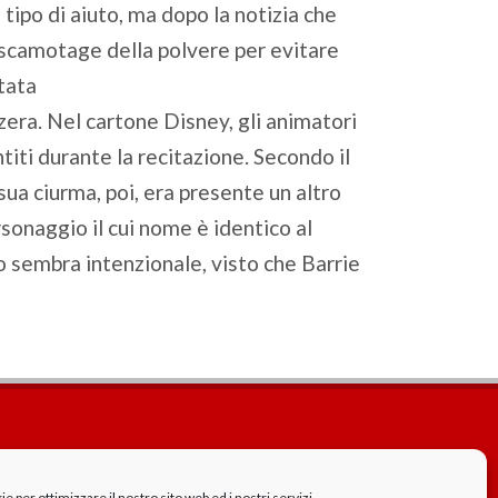
 tipo di aiuto, ma dopo la notizia che
l’escamotage della polvere per evitare
ttata
zera. Nel cartone Disney, gli animatori
iti durante la recitazione. Secondo il
sua ciurma, poi, era presente un altro
sonaggio il cui nome è identico al
o sembra intenzionale, visto che Barrie
Cookie Policy
GDPR - Privacy
 per ottimizzare il nostro sito web ed i nostri servizi.