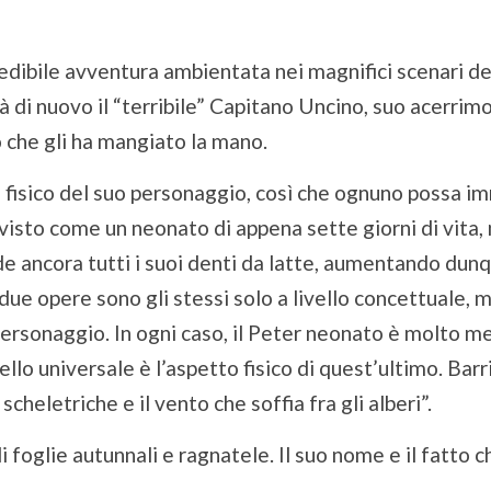
edibile avventura ambientata nei magnifici scenari dell
rà di nuovo il “terribile” Capitano Uncino, suo acerrimo
 che gli ha mangiato la mano.
 fisico del suo personaggio, così che ognuno possa i
 visto come un neonato di appena sette giorni di vita
 ancora tutti i suoi denti da latte, aumentando dunque
due opere sono gli stessi solo a livello concettuale, ma 
ersonaggio. In ogni caso, il Peter neonato è molto m
llo universale è l’aspetto fisico di quest’ultimo. Bar
scheletriche e il vento che soffia fra gli alberi”.
 di foglie autunnali e ragnatele. Il suo nome e il fatto 