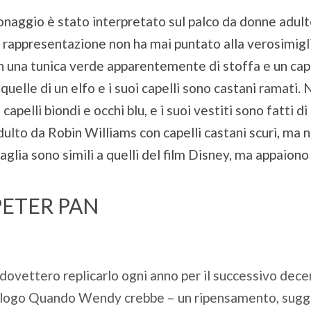
naggio è stato interpretato sul palco da donne adulte
la rappresentazione non ha mai puntato alla verosimigl
in una tunica verde apparentemente di stoffa e un cap
quelle di un elfo e i suoi capelli sono castani ramati. 
pelli biondi e occhi blu, e i suoi vestiti sono fatti di
to da Robin Williams con capelli castani scuri, ma nei
aglia sono simili a quelli del film Disney, ma appaiono
PETER PAN
 dovettero replicarlo ogni anno per il successivo decen
l’epilogo Quando Wendy crebbe – un ripensamento, sugg