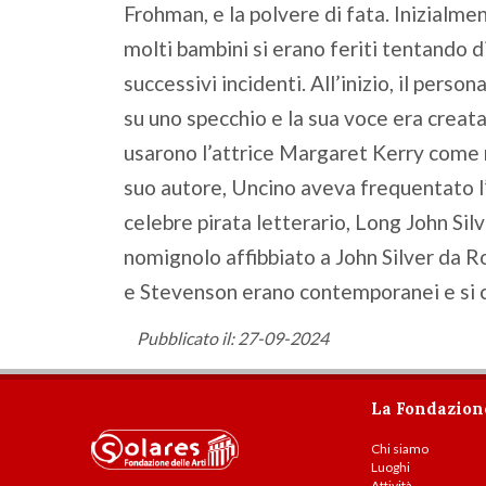
Frohman, e la polvere di fata. Inizialmen
molti bambini si erano feriti tentando d
successivi incidenti. All’inizio, il pers
su uno specchio e la sua voce era creat
usarono l’attrice Margaret Kerry come r
suo autore, Uncino aveva frequentato l’E
celebre pirata letterario, Long John Sil
nomignolo affibbiato a John Silver da R
e Stevenson erano contemporanei e si
Pubblicato il: 27-09-2024
La Fondazion
Chi siamo
Luoghi
Attività