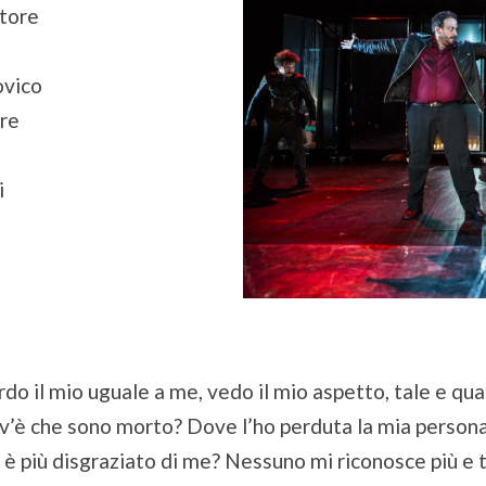
atore
ovico
are
i
o il mio uguale a me, vedo il mio aspetto, tale e quale
’è che sono morto? Dove l’ho perduta la mia persona?
i è più disgraziato di me? Nessuno mi riconosce più e 