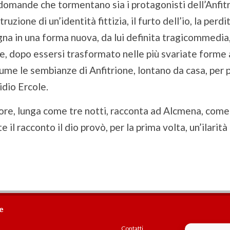
domande che tormentano sia i protagonisti dell’Anfitri
struzione di un’identità fittizia, il furto dell’io, la per
gna in una forma nuova, da lui definita tragicommedia
e, dopo essersi trasformato nelle più svariate forme an
ume le sembianze di Anfitrione, lontano da casa, per p
idio Ercole.
ore, lunga come tre notti, racconta ad Alcmena, come 
 il racconto il dio provò, per la prima volta, un’ilarit
e
Contatti