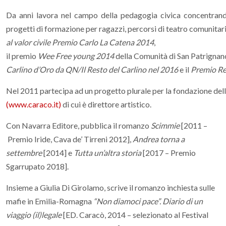
Da anni lavora nel campo della pedagogia civica concentrand
progetti di formazione per ragazzi, percorsi di teatro comunitari
al
valor
civile
Premio
Carlo
La
Catena
2014
,
il premio
Wee
Free
young
2014
della Comunità di San Patrignan
Carlino
d’Oro
da
QN/Il
Resto
del
Carlino
nel
2016
e il
Premio
Re
Nel 2011 partecipa ad un progetto plurale per la fondazione dell
(www.caraco.it)
di cui è direttore artistico.
Con Navarra Editore, pubblica il romanzo
Scimmie
[2011 –
Premio Iride, Cava de’ Tirreni 2012],
Andrea torna a
settembre
[2014] e
Tutta un’altra storia
[2017 – Premio
Sgarrupato 2018].
Insieme a Giulia Di Girolamo, scrive il romanzo inchiesta sulle
mafie in Emilia-Romagna
“Non diamoci pace”. Diario di un
viaggio (il)legale
[ED. Caracò, 2014 – selezionato al Festival