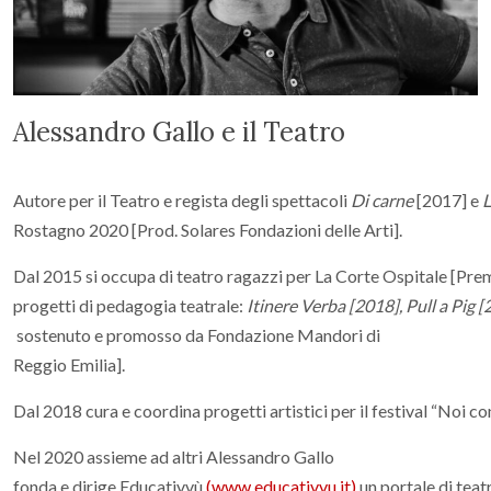
Alessandro Gallo e il Teatro
Autore per il Teatro e regista degli spettacoli
Di
carne
[2017] e
L
Rostagno 2020 [Prod. Solares Fondazioni delle Arti].
Dal 2015 si occupa di teatro ragazzi per La Corte Ospitale [Prem
progetti di pedagogia teatrale:
Itinere
Verba
[2018],
Pull
a
Pig
[
sostenuto e promosso da Fondazione Mandori di
Reggio Emilia].
Dal 2018 cura e coordina progetti artistici per il festival “Noi c
Nel 2020 assieme ad altri Alessandro Gallo
fonda e dirige Educativvù
(www.educativvu.it)
un portale di teat