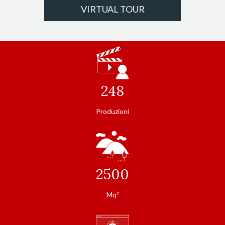
VIRTUAL TOUR
248
Produzioni
2500
Mq²