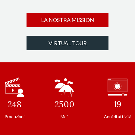
LA NOSTRA MISSION
VIRTUAL TOUR
248
2500
19
Produzioni
Mq²
Anni di attività