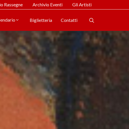
io Rassegne
Archivio Eventi
Gli Artisti
lendario
Biglietteria
Contatti